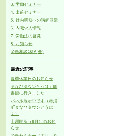
3. 労働セミナー
4. 出前セミナー
5. 社内研修への講師派遣
6. 内職求人情報
7. 労働法の啓発
8. お知らせ
労働相談Q&A(全)
最近の記事
夏季休業日のお知らせ
まなびタウンとうはく図
書館に行きました
パネル展示中です（琴浦
町まなびタウンとうは
く）
土曜開所（8月）のお知
らせ
労働セミナー（７月・９