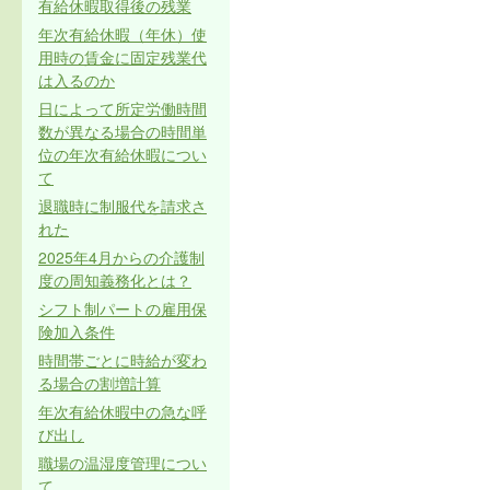
有給休暇取得後の残業
年次有給休暇（年休）使
用時の賃金に固定残業代
は入るのか
日によって所定労働時間
数が異なる場合の時間単
位の年次有給休暇につい
て
退職時に制服代を請求さ
れた
2025年4月からの介護制
度の周知義務化とは？
シフト制パートの雇用保
険加入条件
時間帯ごとに時給が変わ
る場合の割増計算
年次有給休暇中の急な呼
び出し
職場の温湿度管理につい
て