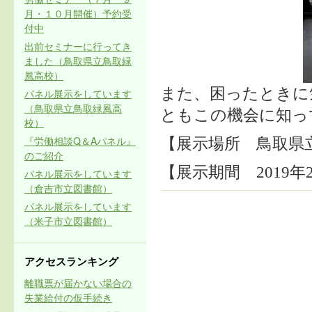
月・１０月開催）予約受
付中
出前セミナーに行ってき
ました（鳥取県立鳥取緑
風高校）
また、困ったときに
パネル展示をしています
（鳥取県立鳥取緑風高
ともこの機会に知っ
校）
『労働相談Q＆Aパネル』
【展示場所
鳥取県
のご紹介
【展示期間 2019年
パネル展示をしています
（倉吉市立図書館）
パネル展示をしています
（米子市立図書館）
アクセスランキング
離職票が届かない場合の
失業給付の仮手続き