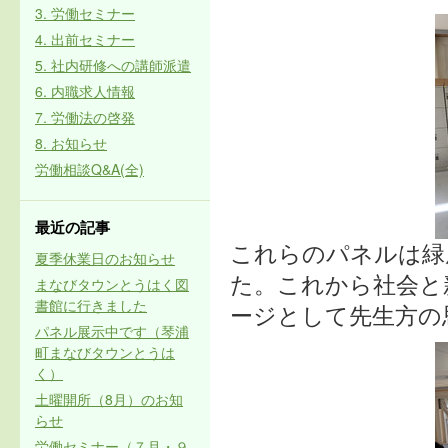
3. 労働セミナー
4. 出前セミナー
5. 社内研修への講師派遣
6. 内職求人情報
7. 労働法の啓発
8. お知らせ
労働相談Q&A(全)
最近の記事
これらのパネルは緑
夏季休業日のお知らせ
た。これから社会と
まなびタウンとうはく図
書館に行きました
ージとして先生方の
パネル展示中です（琴浦
町まなびタウンとうは
く）
土曜開所（8月）のお知
らせ
労働セミナー（７月・９