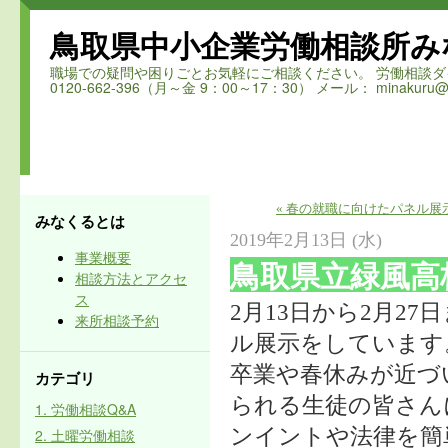
鳥取県中小企業労働相談所み
職場での疑問や困りごとお気軽にご相談ください。 労働相談ダイヤル 鳥取
0120-662-396（月～金 9：00～17：30） メール： minakuru@ro
« 春の就職に向けたパネル
みなくるとは
2019年2月13日 (水)
事業概要
鳥取県立緑風高
相談方法とアクセ
ス
2
月
13
日から
2
月
27
日
来所相談予約
ル展示をしています
卒業や春休みが近づ
カテゴリ
られる生徒の皆さん
1. 労働相談Q&A
ンイントや法律を簡
2. 土曜労働相談