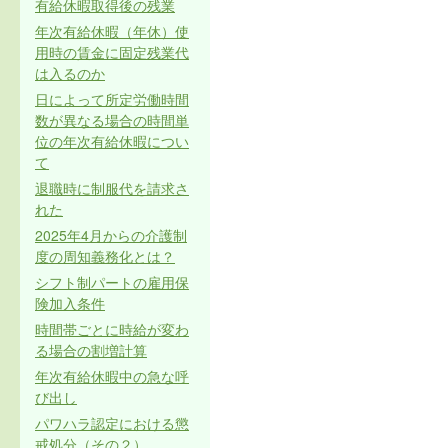
有給休暇取得後の残業
年次有給休暇（年休）使
用時の賃金に固定残業代
は入るのか
日によって所定労働時間
数が異なる場合の時間単
位の年次有給休暇につい
て
退職時に制服代を請求さ
れた
2025年4月からの介護制
度の周知義務化とは？
シフト制パートの雇用保
険加入条件
時間帯ごとに時給が変わ
る場合の割増計算
年次有給休暇中の急な呼
び出し
パワハラ認定における懲
戒処分（その２）