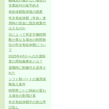
離職票が届かない場合の
失業給付の仮手続き
有給休暇取得後の残業
年次有給休暇（年休）使
用時の賃金に固定残業代
は入るのか
日によって所定労働時間
数が異なる場合の時間単
位の年次有給休暇につい
て
2025年4月からの介護制
度の周知義務化とは？
退職時に制服代を請求さ
れた
シフト制パートの雇用保
険加入条件
時間帯ごとに時給が変わ
る場合の割増計算
年次有給休暇中の急な呼
び出し