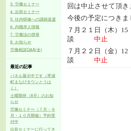
3. 労働セミナー
回は中止させて頂き
4. 出前セミナー
今後の予定につきま
5. 社内研修への講師派遣
6. 内職求人情報
７月２１日（木）15：
7. 労働法の啓発
談
中止
8. お知らせ
労働相談Q&A(全)
７月２２日（金）12：
談
中止
最近の記事
パネル展示中です（琴浦
町まなびタウンとうは
く）
土曜開所（8月）のお知
らせ
労働セミナー（７月・９
月・１０月開催）予約受
付中
出前セミナーに行ってき