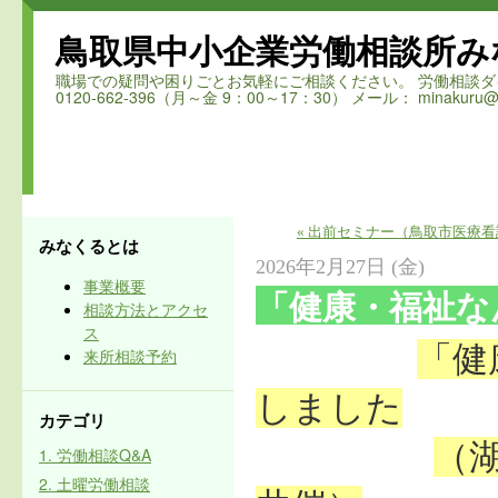
鳥取県中小企業労働相談所み
職場での疑問や困りごとお気軽にご相談ください。 労働相談ダイヤル 鳥取
0120-662-396（月～金 9：00～17：30） メール： minakuru@ro
« 出前セミナー（鳥取市医療
みなくるとは
2026年2月27日 (金)
事業概要
「健康・福祉な
相談方法とアクセ
ス
「健
来所相談予約
しました
カテゴリ
（
1. 労働相談Q&A
2. 土曜労働相談