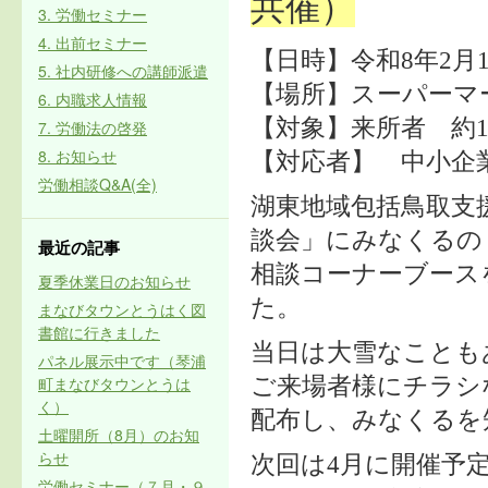
共催）
3. 労働セミナー
4. 出前セミナー
【日時】令和8年2月10
5. 社内研修への講師派遣
【場所】スーパーマ
6. 内職求人情報
【対象】来所者 約1
7. 労働法の啓発
8. お知らせ
【対応者】 中小企
労働相談Q&A(全)
湖東地域包括鳥取支
談会」にみなくるの
最近の記事
相談コーナーブース
夏季休業日のお知らせ
た。
まなびタウンとうはく図
書館に行きました
当日は大雪なことも
パネル展示中です（琴浦
町まなびタウンとうは
ご来場者様にチラシ
く）
配布し、みなくるを
土曜開所（8月）のお知
らせ
次回は4月に開催予
労働セミナー（７月・９