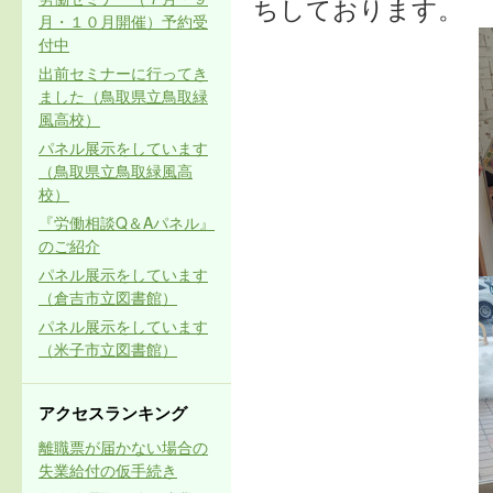
ちしております。
月・１０月開催）予約受
付中
出前セミナーに行ってき
ました（鳥取県立鳥取緑
風高校）
パネル展示をしています
（鳥取県立鳥取緑風高
校）
『労働相談Q＆Aパネル』
のご紹介
パネル展示をしています
（倉吉市立図書館）
パネル展示をしています
（米子市立図書館）
アクセスランキング
離職票が届かない場合の
失業給付の仮手続き