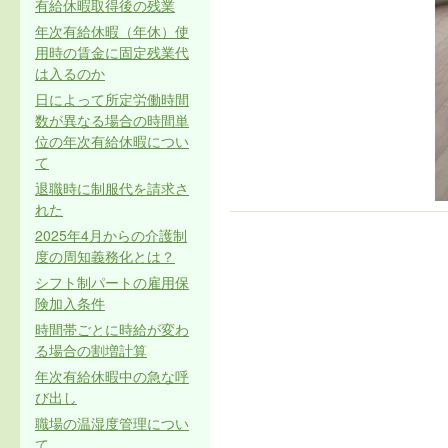
有給休暇取得後の残業
年次有給休暇（年休）使
用時の賃金に固定残業代
は入るのか
日によって所定労働時間
数が異なる場合の時間単
位の年次有給休暇につい
て
退職時に制服代を請求さ
れた
2025年4月からの介護制
度の周知義務化とは？
シフト制パートの雇用保
険加入条件
時間帯ごとに時給が変わ
る場合の割増計算
年次有給休暇中の急な呼
び出し
職場の温湿度管理につい
て