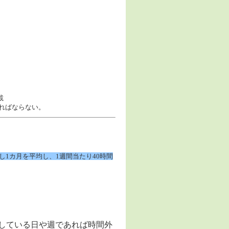
）
載
ればならない。
1カ月を平均し、1週間当たり40時間
している日や週であれば時間外