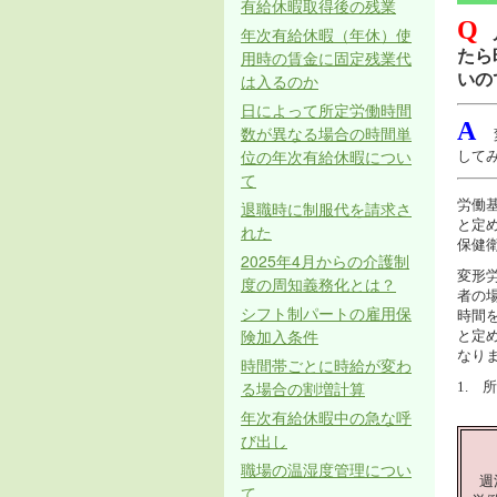
有給休暇取得後の残業
Q
年次有給休暇（年休）使
用時の賃金に固定残業代
たら
は入るのか
いの
日によって所定労働時間
A
数が異なる場合の時間単
位の年次有給休暇につい
して
て
労働基
退職時に制服代を請求さ
と定
れた
保健
2025年4月からの介護制
変形
度の周知義務化とは？
者の
シフト制パートの雇用保
時間
険加入条件
と定
なり
時間帯ごとに時給が変わ
る場合の割増計算
1. 
年次有給休暇中の急な呼
び出し
職場の温湿度管理につい
週
て