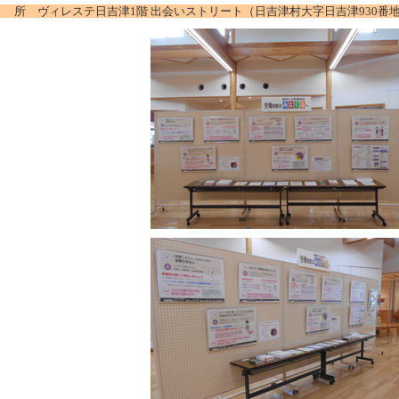
 所 ヴィレステ日吉津1階 出会いストリート（日吉津村大字日吉津930番地