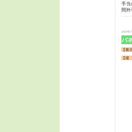
手当
間外
2020年7
パ
【展示
【場 