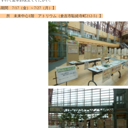
期間 7/17（金）～7/27（月）】
 所 未来中心1階 アトリウム（倉吉市駄経寺町212-5）】