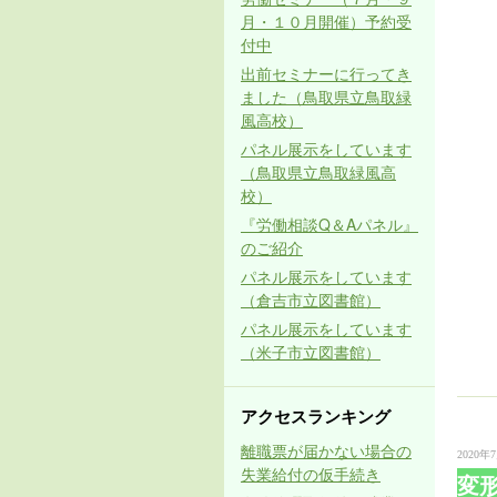
月・１０月開催）予約受
付中
出前セミナーに行ってき
ました（鳥取県立鳥取緑
風高校）
パネル展示をしています
（鳥取県立鳥取緑風高
校）
『労働相談Q＆Aパネル』
のご紹介
パネル展示をしています
（倉吉市立図書館）
パネル展示をしています
（米子市立図書館）
アクセスランキング
離職票が届かない場合の
2020年7
失業給付の仮手続き
変