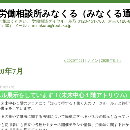
労働相談所みなくる（みなくる
ださい。 労働相談ダイヤル 鳥取 0120-451-783、倉吉 0120-66
：30） メール： minakuru@roufuku.jp
« 2020年6月
|
メイン
|
2020年8月 »
20年7月
月20日 (月)
ネル展示をしています！(未来中心１階アトリウム)
、未来中心１階のフロアにて「知って得する！働く人のワークルール」と銘打
ル展示をしています。
くるの事や労働法に関する法律について簡単に学べるパネルの展示となってい
者も使用者にも役立つ各種セミナーの開催チラシや情報、労働法に関するわか
ますので是非お役立てください。