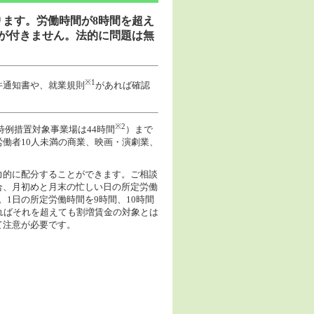
ります。労働時間が8時間を超え
が付きません。法的に問題は無
※1
件通知書や、就業規則
があれば確認
※2
特例措置対象事業場は44時間
）まで
働者10人未満の商業、映画・演劇業、
力的に配分することができます。ご相談
合、月初めと月末の忙しい日の所定労働
1日の所定労働時間を9時間、10時間
ればそれを超えても割増賃金の対象とは
て注意が必要です。