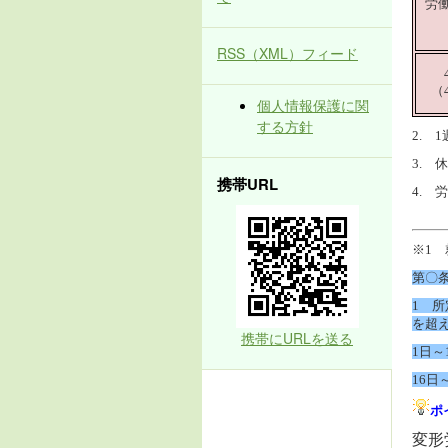
労
RSS（XML）フィード
（
個人情報保護に関
する方針
2. 
3. 
携帯URL
4.
・・
※1
第〇
1 
を超
携帯にURLを送る
1日～
16日
ポ
変形