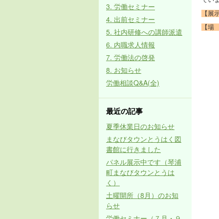
3. 労働セミナー
【展示
4. 出前セミナー
【場
5. 社内研修への講師派遣
6. 内職求人情報
7. 労働法の啓発
8. お知らせ
労働相談Q&A(全)
最近の記事
夏季休業日のお知らせ
まなびタウンとうはく図
書館に行きました
パネル展示中です（琴浦
町まなびタウンとうは
く）
土曜開所（8月）のお知
らせ
労働セミナー（７月・９