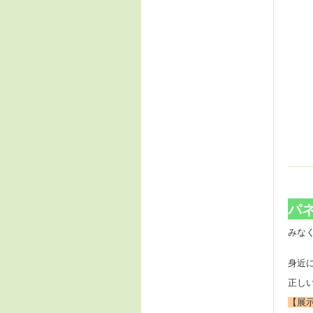
パ
みな
身近
正し
【展示