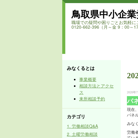
鳥取県中小企業
職場での疑問や困りごとお気軽にご相談く
0120-662-396（月～金 9：00～17
みなくるとは
20
事業概要
相談方法とアクセ
ス
2020年7
来所相談予約
パ
現在
パネ
カテゴリ
みな
1. 労働相談Q&A
労働
2. 土曜労働相談
てい