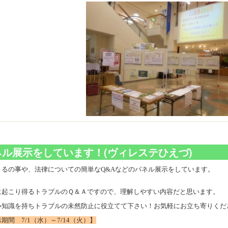
ネル展示をしています！(ヴィレステひえづ)
くるの事や、法律についての簡単なQ&Aなどのパネル展示をしています。
に起こり得るトラブルのＱ＆Ａですので、理解しやすい内容だと思います。
い知識を持ちトラブルの未然防止に役立てて下さい！お気軽にお立ち寄りくだ
期間 7/1（水）～7/14（火）】