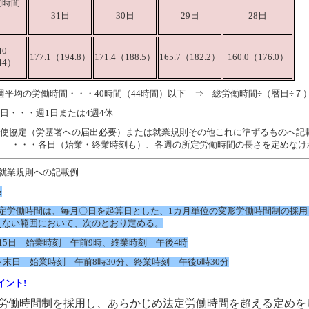
働時間
31日
30日
29日
28日
40
177.1（194.8）
171.4（188.5）
165.7（182.2）
160.0（176.0）
44）
1週平均の労働時間・・・40時間（44時間）以下 ⇒ 総労働時間÷（暦日÷７
休日・・・週1日または4週4休
 労使協定（労基署への届出必要）または就業規則その他これに準ずるものへ記
・各日（始業・終業時刻も）、各週の所定労働時間の長さを定めなけ
 就業規則への記載例
条
所定労働時間は、毎月〇日を起算日とした、1カ月単位の変形労働時間制の採用し
えない範囲において、次のとおり定める。
15日 始業時刻 午前9時、終業時刻 午後4時
～末日 始業時刻 午前8時30分、終業時刻 午後6時30分
イント!
労働時間制を採用し、あらかじめ法定労働時間を超える定めを