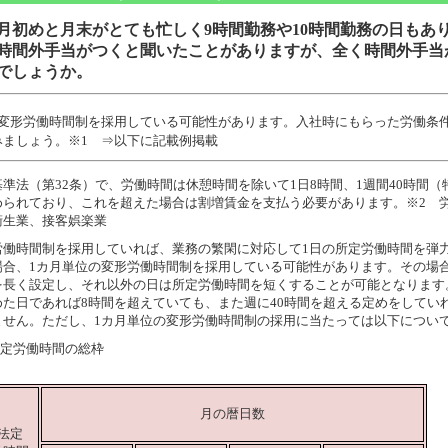
月初めと月末がとても忙しく9時間勤務や10時間勤務の日もあ
時間外手当がつくと聞いたことがありますが、全く時間外手当
でしょうか。
変形労働時間制を採用している可能性があります。入社時にもらった労働条
みましょう。※1 ⇒以下に記載例掲載
準法（第32条）で、労働時間は休憩時間を除いて1日8時間、1週間40時間（
められており、これを超えた場合は割増賃金を支払う必要があります。※2 労
衛生業、接客娯楽業
労働時間制を採用していれば、業務の繁閑に対応して1日の所定労働時間を弾
場合、1カ月単位の変形労働時間制を採用している可能性があります。その場
を長く設定し、それ以外の日は所定労働時間を短くすることが可能となります。
めた日であれば8時間を超えていても、また週に40時間を超える定めをしてい
ません。ただし、1カ月単位の変形労働時間制の採用に当たっては以下につい
所定労働時間の総枠
月の暦日数
法定