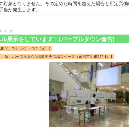
の対象となりません。その定めた時間を超えた場合と所定労働
手当が発生します。
月 1日 (水)
ネル展示をしています！(パープルタウン倉吉)
期間 7/1（水）～7/7（火）】
所 パープルタウン1階 中央広場スペース（倉吉市山根557-1）】