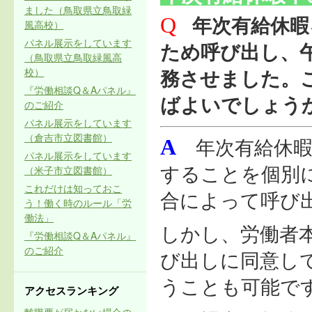
ました（鳥取県立鳥取緑
Q
年次有給休暇
風高校）
パネル展示をしています
ため呼び出し、
（鳥取県立鳥取緑風高
校）
務させました。
『労働相談Q＆Aパネル』
ばよいでしょう
のご紹介
パネル展示をしています
（倉吉市立図書館）
A
年次有給休
パネル展示をしています
（米子市立図書館）
することを個別
これだけは知っておこ
合によって呼び
う！働く時のルール「労
働法」
しかし、労働者
『労働相談Q＆Aパネル』
のご紹介
び出しに同意し
うことも可能で
アクセスランキング