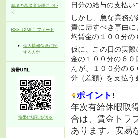
日分の給与の支払い
職場の温湿度管理につい
て
しかし、急な業務が
責に帰すべき事由に
RSS（XML）フィード
均賃金の１００分の
個人情報保護に関
仮に、この日の実際
する方針
金の１００分の６０
んが、１００分の６
携帯URL
分（差額）を支払う
ポイント!
年次有給休暇取
携帯にURLを送る
合は、賃金トラ
あります。安易