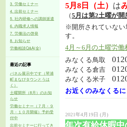
3. 労働セミナー
5月8日（土）
は
4. 出前セミナー
（
5月は第2土曜が開
5. 社内研修への講師派遣
6. 内職求人情報
※開所されていない
7. 労働法の啓発
す。
8. お知らせ
4月～6月の土曜労働
労働相談Q&A(全)
012
みなくる鳥取
最近の記事
012
みなくる倉吉
パネル展示中です（琴浦
012
みなくる米子
町まなびタウンとうは
く）
お近くのみなくるにご
土曜開所（8月）のお知
らせ
労働セミナー（７月・９
月・１０月開催）予約受
2021年4月19日 (月)
付中
年次有給休暇中
出前セミナーに行ってき