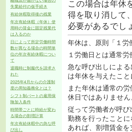
離職票が届かない場合の
この場合は年休
失業給付の仮手続き
得を取り消して
有給休暇取得後の残業
年次有給休暇（年休）使
必要があるでし
用時の賃金に固定残業代
は入るのか
日によって所定労働時間
年休は、原則「１労
数が異なる場合の時間単
位の年次有給休暇につい
１労働日とは通常労
て
急な呼び出しによる
退職時に制服代を請求さ
れた
は年休を与えたこと
2025年4月からの介護制
また年休は通常の労
度の周知義務化とは？
シフト制パートの雇用保
休日ではありません
険加入条件
従って労働者が呼び
時間帯ごとに時給が変わ
る場合の割増計算
勤務を行ったことに
年次有給休暇中の急な呼
あれば、割増賃金を
び出し