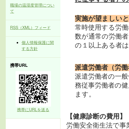
職場の温湿度管理につい
て
実施が望ましい
常時使用する労働
RSS（XML）フィード
数が通常の労働者
個人情報保護に関
の１以上ある者
する方針
携帯URL
派遣労働者（労働
派遣労働者の一般
務従事労働者の健
ます。
携帯にURLを送る
【健康診断の費用】
労働安全衛生法で事