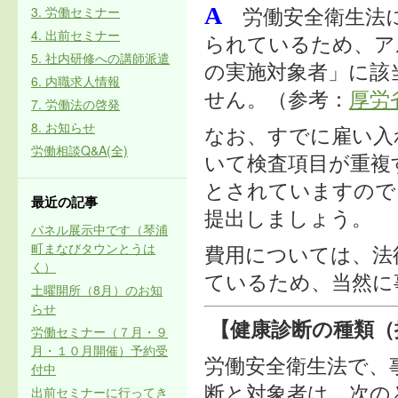
A
3. 労働セミナー
労働安全衛生法
4. 出前セミナー
られているため、ア
5. 社内研修への講師派遣
の実施対象者」に該
6. 内職求人情報
せん。（参考：
厚労
7. 労働法の啓発
8. お知らせ
なお、すでに雇い入
労働相談Q&A(全)
いて検査項目が重複
とされていますので
最近の記事
提出しましょう。
パネル展示中です（琴浦
町まなびタウンとうは
費用については、法
く）
ているため、当然に
土曜開所（8月）のお知
らせ
【健康診断の種類（
労働セミナー（７月・９
月・１０月開催）予約受
労働安全衛生法で、
付中
出前セミナーに行ってき
断と対象者は、次の