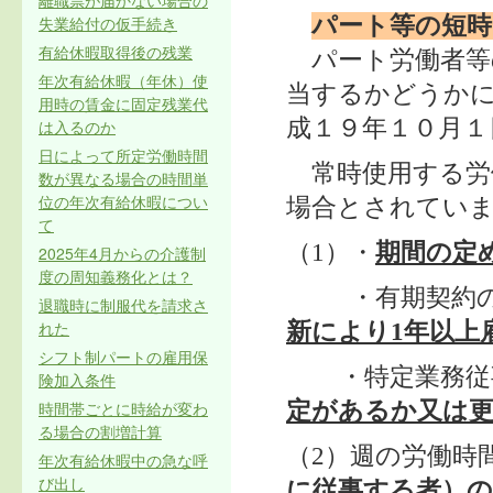
離職票が届かない場合の
失業給付の仮手続き
パート等の短時
有給休暇取得後の残業
パート労働者等
年次有給休暇（年休）使
当するかどうか
用時の賃金に固定残業代
成１９年１０月１日
は入るのか
日によって所定労働時間
常時使用する労
数が異なる場合の時間単
位の年次有給休暇につい
場合とされてい
て
（1）・
期間の定
2025年4月からの介護制
度の周知義務化とは？
・有期契約の
退職時に制服代を請求さ
れた
新により1年以上
シフト制パートの雇用保
・特定業務従事
険加入条件
時間帯ごとに時給が変わ
定があるか又は
る場合の割増計算
（2）週の労働時
年次有給休暇中の急な呼
び出し
に従事する者）の