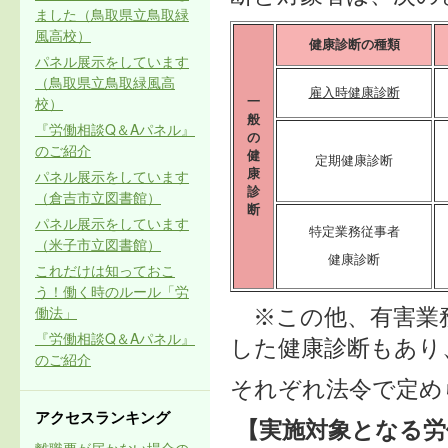
ました（鳥取県立鳥取緑
風高校）
健康診断の種類
パネル展示をしています
（鳥取県立鳥取緑風高
雇入時健康診断
校）
一
般
『労働相談Q＆Aパネル』
の
のご紹介
健
定期健康診断
パネル展示をしています
康
診
（倉吉市立図書館）
断
パネル展示をしています
特定業務従事者
（米子市立図書館）
健康診断
これだけは知っておこ
う！働く時のルール「労
働法」
※この他、有害業務
『労働相談Q＆Aパネル』
した健康診断もあり
のご紹介
それぞれ法令で定め
アクセスランキング
【実施対象となる労