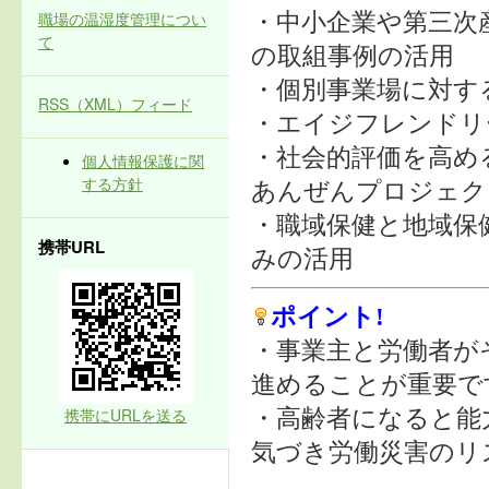
職場の温湿度管理につい
・中小企業や第三次
て
の取組事例の活用
・個別事業場に対す
RSS（XML）フィード
・エイジフレンドリ
・社会的評価を高め
個人情報保護に関
する方針
あんぜんプロジェク
・職域保健と地域保
携帯URL
みの活用
ポイント!
・事業主と労働者が
進めることが重要で
携帯にURLを送る
・高齢者になると能
気づき労働災害のリ