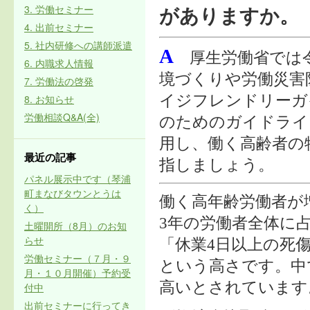
3. 労働セミナー
がありますか。
4. 出前セミナー
5. 社内研修への講師派遣
A
厚生労働省では令
6. 内職求人情報
境づくりや労働災害
7. 労働法の啓発
8. お知らせ
イジフレンドリーガ
労働相談Q&A(全)
のためのガイドライ
用し、働く高齢者の
最近の記事
指しましょう。
パネル展示中です（琴浦
町まなびタウンとうは
働く高年齢労働者が
く）
3年の労働者全体に占
土曜開所（8月）のお知
らせ
「休業4日以上の死傷
労働セミナー（７月・９
という高さです。中
月・１０月開催）予約受
高いとされています
付中
出前セミナーに行ってき