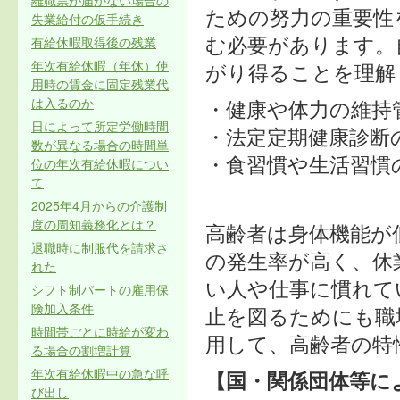
離職票が届かない場合の
ための努力の重要性
失業給付の仮手続き
有給休暇取得後の残業
む必要があります。
年次有給休暇（年休）使
がり得ることを理解
用時の賃金に固定残業代
は入るのか
・健康や体力の維
日によって所定労働時間
・法定定期健康診
数が異なる場合の時間単
位の年次有給休暇につい
・食習慣や生
て
2025年4月からの介護制
度の周知義務化とは？
高齢者は身体機能が
退職時に制服代を請求さ
の発生率が高く、休
れた
い人や仕事に慣れて
シフト制パートの雇用保
険加入条件
止を図るためにも職
時間帯ごとに時給が変わ
用して、高齢者の特
る場合の割増計算
年次有給休暇中の急な呼
【国・関係団体等に
び出し