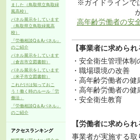
※ガイドラインで
ました（鳥取県立鳥取緑
風高校）
パネル展示をしています
高年齢労働者の安
（鳥取県立鳥取緑風高
校）
『労働相談Q＆Aパネル』
のご紹介
【事業者に求められ
パネル展示をしています
・安全衛生管理体制
（倉吉市立図書館）
パネル展示をしています
・職場環境の改善
（米子市立図書館）
・高年齢労働者の健
これだけは知っておこ
・高年齢労働者の健
う！働く時のルール「労
働法」
・安全衛生教
『労働相談Q＆Aパネル』
のご紹介
【労働者に求められ
アクセスランキング
事業者が実施する取