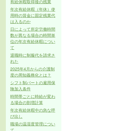
有給休暇取得後の残業
年次有給休暇（年休）使
用時の賃金に固定残業代
は入るのか
日によって所定労働時間
数が異なる場合の時間単
位の年次有給休暇につい
て
退職時に制服代を請求さ
れた
2025年4月からの介護制
度の周知義務化とは？
シフト制パートの雇用保
険加入条件
時間帯ごとに時給が変わ
る場合の割増計算
年次有給休暇中の急な呼
び出し
職場の温湿度管理につい
て