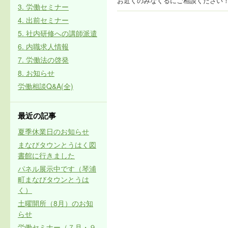
お近くのみなくるにご相談ください！（
3. 労働セミナー
4. 出前セミナー
5. 社内研修への講師派遣
6. 内職求人情報
7. 労働法の啓発
8. お知らせ
労働相談Q&A(全)
最近の記事
夏季休業日のお知らせ
まなびタウンとうはく図
書館に行きました
パネル展示中です（琴浦
町まなびタウンとうは
く）
土曜開所（8月）のお知
らせ
労働セミナー（７月・９