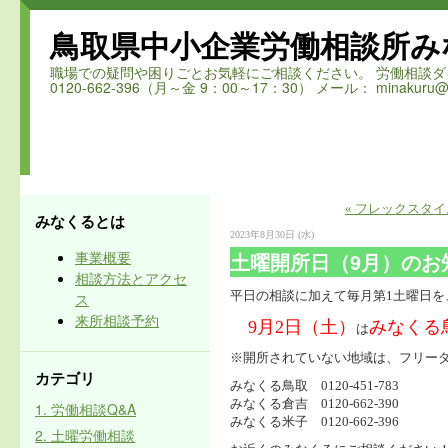
鳥取県中小企業労働相談所み
職場での疑問や困りごとお気軽にご相談ください。 労働相談ダイヤル 鳥取
0120-662-396（月～金 9：00～17：30） メール： minakuru@ro
« フレックスタ
みなくるとは
2023年8月30日 (水)
事業概要
土曜開所日（9月）のお
相談方法とアクセ
平日の相談に加えて毎月第1土曜日
ス
来所相談予約
9月2日（土）
みなくる
は
※開所されていない地域は、フリー
カテゴリ
みなくる鳥取 0120-451-783
みなくる倉吉 0120-662-390
1. 労働相談Q&A
みなくる米子 0120-662-396
2. 土曜労働相談