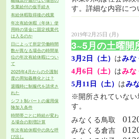
離職票が届かない場合の
失業給付の仮手続き
す。詳細な内容につ
有給休暇取得後の残業
年次有給休暇（年休）使
用時の賃金に固定残業代
2019年2月25日 (月)
は入るのか
3~5月の土曜
日によって所定労働時間
数が異なる場合の時間単
位の年次有給休暇につい
3月2日（土）
は
みな
て
4月6日（土）
は
みな
2025年4月からの介護制
度の周知義務化とは？
5月11日（土）
は
み
退職時に制服代を請求さ
れた
※開所されていない
シフト制パートの雇用保
す。
険加入条件
時間帯ごとに時給が変わ
012
みなくる鳥取
る場合の割増計算
012
年次有給休暇中の急な呼
みなくる倉吉
び出し