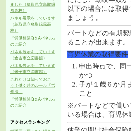
ました（鳥取県立鳥取緑
以下の場合には取得
風高校）
ましょう。
パネル展示をしています
（鳥取県立鳥取緑風高
校）
パートなどの有期契
『労働相談Q＆Aパネル』
ることが出来ます。
のご紹介
パネル展示をしています
育児休業の取得要件
（倉吉市立図書館）
パネル展示をしています
申出時点で、同
（米子市立図書館）
かつ
これだけは知っておこ
子が１歳６か月
う！働く時のルール「労
働法」
こと
『労働相談Q＆Aパネル』
※パートなどで働い
のご紹介
いる場合は、育児休
アクセスランキング
休業の間は社会保険