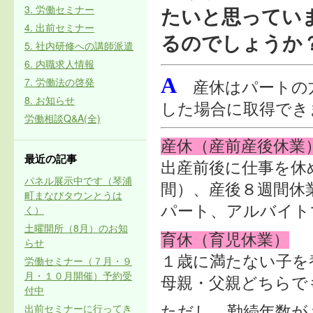
3. 労働セミナー
たいと思ってい
4. 出前セミナー
るのでしょうか
5. 社内研修への講師派遣
6. 内職求人情報
A
7. 労働法の啓発
産休はパートの方
8. お知らせ
した場合に取得でき
労働相談Q&A(全)
産休（産前産後休業
最近の記事
出産前後に仕事を休
パネル展示中です（琴浦
間）、産後８週間休
町まなびタウンとうは
く）
パート、アルバイト
土曜開所（8月）のお知
育休（育児休業）
らせ
１歳に満たない子を
労働セミナー（７月・９
月・１０月開催）予約受
母親・父親どちらで
付中
出前セミナーに行ってき
ただし、勤続年数が