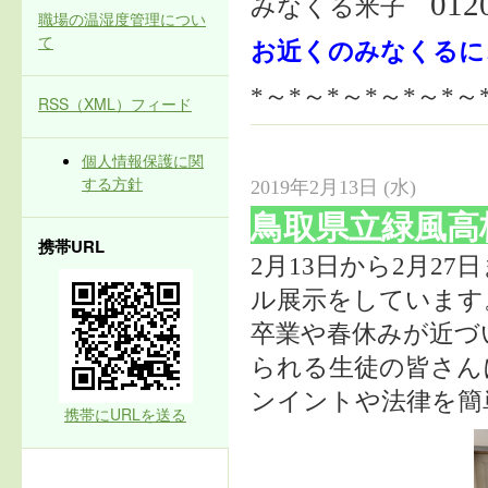
012
みなくる米子
職場の温湿度管理につい
て
お近くのみなくるにご
*～*～*～*～*～*～
RSS（XML）フィード
個人情報保護に関
する方針
2019年2月13日 (水)
鳥取県立緑風高
携帯URL
2
月
13
日から
2
月
27
日
ル展示をしています
卒業や春休みが近づ
られる生徒の皆さん
ンイントや法律を簡
携帯にURLを送る